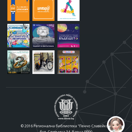
© 2016 Регионална библиотека "Пенчо Славейков"
бул. Сливница 34, Варна 9000