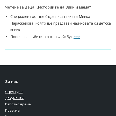
Четене за деца: „Историите на Вики и мама“
Специален гост ще бъде писателката Минка
Параскевова, която ще представи най-новата си детска
книга
Повече за събитието във Фейсбук
>>>
За нас
Структура
Документи
Работно време
Правила