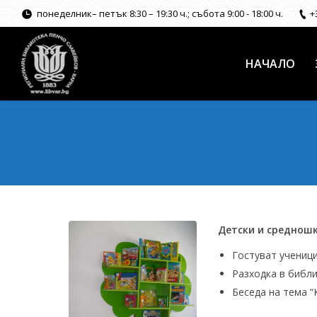
понеделник– петък 8:30 – 19:30 ч.; събота 9:00 - 18:00 ч.
+
НАЧАЛО
Детски и средношко
Гостуват учениц
Разходка в библ
Беседа на тема “