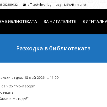
35952659132
office@libvar.bg
Login LIBVAR Intranet
ЗА БИБЛИОТЕКАТА
ЗА ЧИТАТЕЛИТЕ
ДИГИТАЛНА
Разходка в библиотеката
лски отдел, 13 май 2026 г., 11:00ч.
и от ЧОУ “Монтесори”
иотеката
Кирил и Методий”