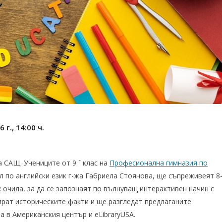
 г., 14:00 ч.
г
на САЩ. Учениците от 9
клас на
Професионална гимназия по
ел по английски език г-жа Габриела Стоянова, ще съпреживеят 8
 очила, за да се запознаят по вълнуващ интерактивен начин с
рат историческите факти и ще разгледат предлаганите
 в Американския център и eLibraryUSA.