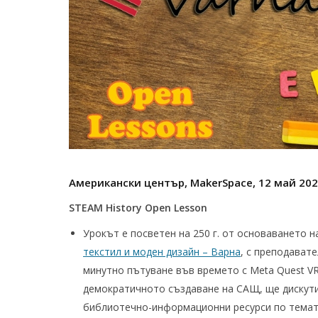
Американски център,
MakerSpace, 12
май 2026
STEAM History Open Lesson
Урокът е посветен на 250 г. от основаването 
текстил и моден дизайн – Варна
, с преподават
минутно пътуване във времето с Meta Quest VR
демократичното създаване на САЩ, ще дискути
библиотечно-информационни ресурси по темата