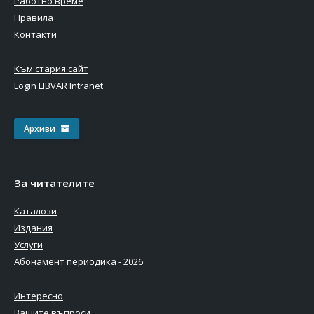
Работно време
Правила
Контакти
Към стария сайт
Login LIBVAR Intranet
Архиви
За читателите
Каталози
Издания
Услуги
Абонамент периодика - 2026
Интересно
Вашите въпроси