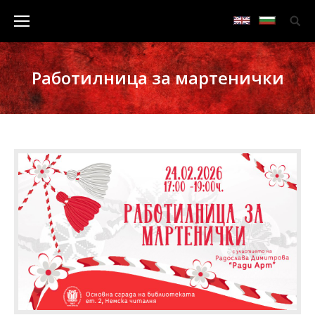
Работилница за мартенички