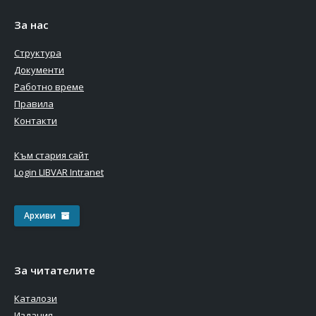
За нас
Структура
Документи
Работно време
Правила
Контакти
Към стария сайт
Login LIBVAR Intranet
Архиви
За читателите
Каталози
Издания