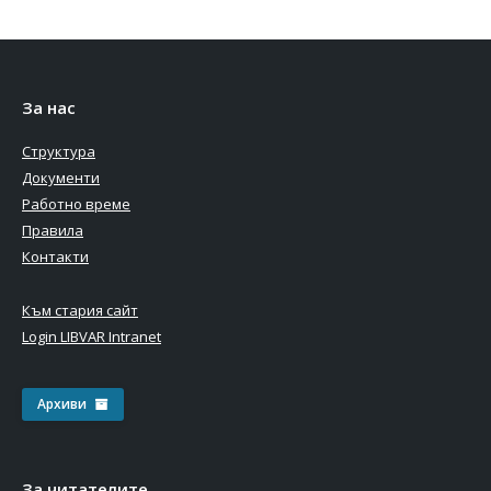
За нас
Структура
Документи
Работно време
Правила
Контакти
Към стария сайт
Login LIBVAR Intranet
Архиви
За читателите