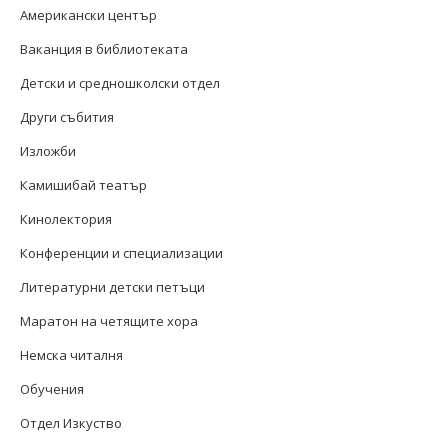
Американски център
Ваканция в библиотеката
Детски и средношколски отдел
Други събития
Изложби
Камишибай театър
Кинолектория
Конференции и специализации
Литературни детски петъци
Маратон на четящите хора
Немска читалня
Обучения
Отдел Изкуство