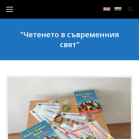
"Четенето в съвременния
свят"