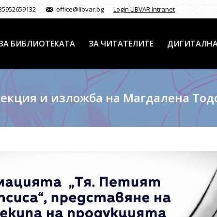
35952659132
office@libvar.bg
Login LIBVAR Intranet
ЗА БИБЛИОТЕКАТА
ЗА ЧИТАТЕЛИТЕ
ДИГИТАЛНА
екция и изложба на Магдалена Тод