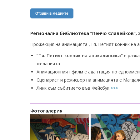
Отзиви в медиите
Регионална библиотека “Пенчо Славейков”, 31
Прожекция на анимацията „Тя. Петият конник на а
“Тя. Петият конник на апокалипсиса”
е разка
желанията.
Анимационният филм е адаптация по едноимен
Сценарист и режисьор на анимацията е Магдал
Линк към събитието във Фейсбук
>>>
Фотогалерия