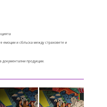
укцията
те емоции и сблъска между страховете и
а документални продукции.