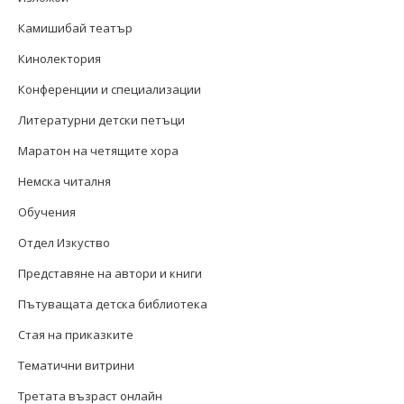
Камишибай театър
Кинолектория
Конференции и специализации
Литературни детски петъци
Маратон на четящите хора
Немска читалня
Обучения
Отдел Изкуство
Представяне на автори и книги
Пътуващата детска библиотека
Стая на приказките
Тематични витрини
Третата възраст онлайн