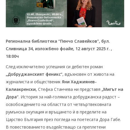
Регионална библиотека “Пенчо Славейков”, бул.
Сливница 34, изложбено фоайе, 12 август 2025 г. ,
18:00ч
След изключително успешния си дебютен роман
„Добруджанският феникс“
, вдъхновен от живота на
журналиста и общественик
Яни Хаджиянев-
Калиакренски,
Стефка Станчева ни представя
„Мигът на
Дора“
. История за най-голямата добруджанска радост –
освобождението на областта от четвъртвековната
румънска окупация и връщането ѝ в пределите на
Царство България през погледа на поетесата Дора Габе.
В повествованието въздействащо са преплетени