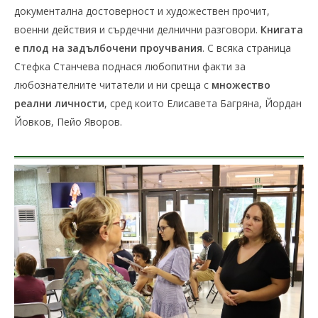
документална достоверност и художествен прочит,
военни действия и сърдечни делнични разговори.
Книгата
е плод на задълбочени проучвания
. С всяка страница
Стефка Станчева поднася любопитни факти за
любознателните читатели и ни среща с
множество
реални личности
, сред които Елисавета Багряна, Йордан
Йовков, Пейо Яворов.