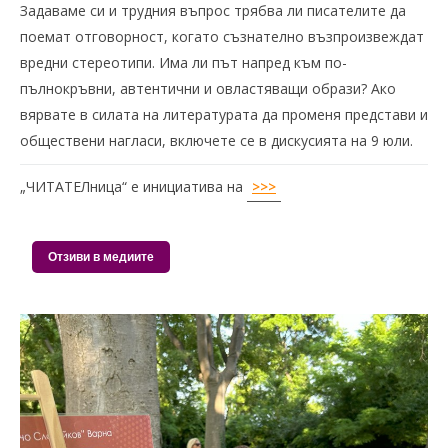
Задаваме си и трудния въпрос трябва ли писателите да
поемат отговорност, когато съзнателно възпроизвеждат
вредни стереотипи. Има ли път напред към по-
пълнокръвни, автентични и овластяващи образи? Ако
вярвате в силата на литературата да променя представи и
обществени нагласи, включете се в дискусията на 9 юли.
„ЧИТАТЕЛница“ е инициатива на
>>>
Отзиви в медиите