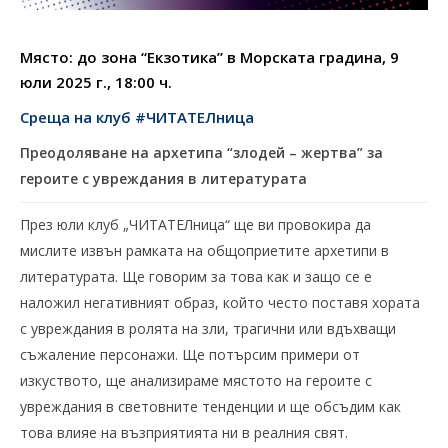
Място: до зона “Екзотика” в Морската градина, 9
юли 2025 г., 18:00 ч.
Среща на клуб
#ЧИТАТЕЛница
Преодоляване на архетипа “злодей – жертва” за
героите с увреждания в литературата
През юли клуб „ЧИТАТЕЛница“ ще ви провокира да
мислите извън рамката на общоприетите архетипи в
литературата. Ще говорим за това как и защо се е
наложил негативният образ, който често поставя хората
с увреждания в ролята на зли, трагични или вдъхващи
съжаление персонажи. Ще потърсим примери от
изкуството, ще анализираме мястото на героите с
увреждания в световните тенденции и ще обсъдим как
това влияе на възприятията ни в реалния свят.