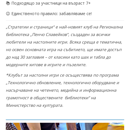
📚 Подходящо за участници на възраст 7+
😉 Единственото правило: забавляваме се!
„Стратегии и страници“ е най-новият клуб на Регионална
библиотека „Пенчо Славейков“, създаден за всички
любители на настолните игри. Всяка среща е тематична,
но освен основната игра на събитието, ще имате достъп
до над 30 заглавия – от класики като шах и табла до
модерните хитове в игрите и пъзелите.
*Клубът за настолни игри се осъществява по програма
„Технологично обновление, технологично оборудване и
насърчаване на четенето, медийна и информационна
грамотност в обществените библиотеки“ на
Министерство на културата.