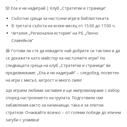
🎲 Ела и ни надиграй | Клуб „Стратегии и страници“
Съботни срещи за настолни игри в библиотеката
В третата събота на всеки месец от 15:00 до 17:00 ч.
Читалня „Регионална история“ на РБ „Пенчо
Славейков“
😄 Готови ли сте да извадите най-добрите си тактики и да
се докажете като майстор на настолните игри? На
следващата среща на клуб „Стратегии и страници“ ви
предизвикваме: „Ела и ни надиграй!“ – следобед, посветен
на игри с мисъл, хитрост и много смях!
Ще играем любими заглавия и ще импровизираме с избор
според настроението на групата. Подготвили сме
забавления както за начинаещи, така и за опитни
стратези. Очаквайте всичко – от големи победи до епични
загуби с усмивка!