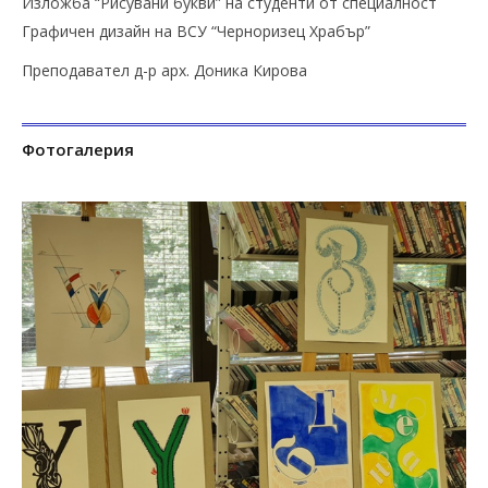
Изложба “Рисувани букви” на студенти от специалност
Графичен дизайн на ВСУ “Черноризец Храбър”
Преподавател д-р арх. Доника Кирова
Фотогалерия