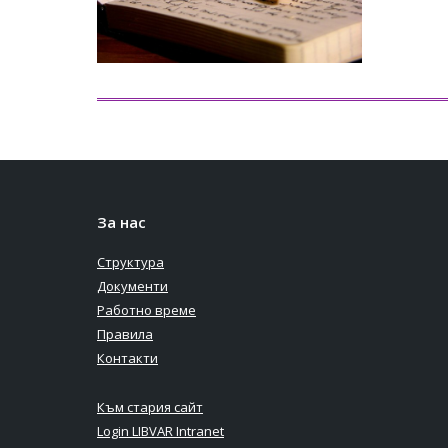
За нас
Структура
Документи
Работно време
Правила
Контакти
Към стария сайт
Login LIBVAR Intranet