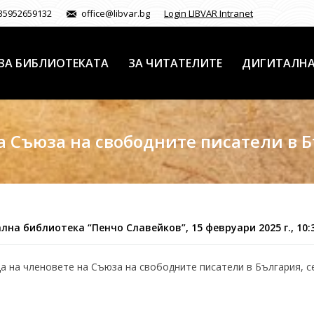
35952659132
office@libvar.bg
Login LIBVAR Intranet
ЗА БИБЛИОТЕКАТА
ЗА ЧИТАТЕЛИТЕ
ДИГИТАЛНА
а Съюза на свободните писатели в Б
лна библиотека “Пенчо Славейков”, 15 февруари 2025 г., 10:30
а на членовете на Съюза на свободните писатели в България, с