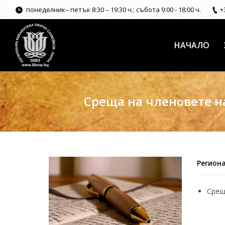
понеделник– петък 8:30 – 19:30 ч.; събота 9:00 - 18:00 ч.
+
НАЧАЛО
Среща на членовете н
Региона
Срещ