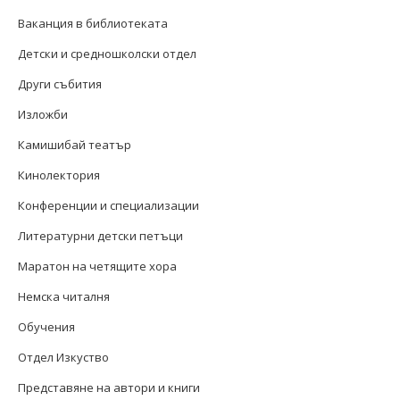
Ваканция в библиотеката
Детски и средношколски отдел
Други събития
Изложби
Камишибай театър
Кинолектория
Конференции и специализации
Литературни детски петъци
Маратон на четящите хора
Немска читалня
Обучения
Отдел Изкуство
Представяне на автори и книги