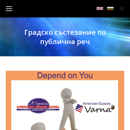
Градско състезание по
публична реч