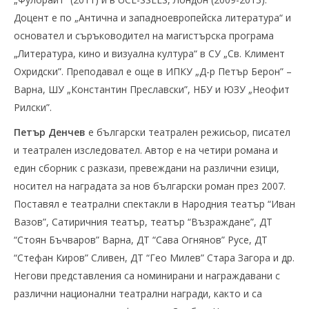
Доцент е по „Антична и западноевропейска литература“ и
основател и съръководител на магистърска програма
„Литература, кино и визуална култура“ в СУ „Св. Климент
Охридски”. Преподавал е още в ИПКУ „Д-р Петър Берон” –
Варна, ШУ „Константин Прeславски”, НБУ и ЮЗУ „Неофит
Рилски”.
Петър Денчев
е български театрален режисьор, писател
и театрален изследовател. Автор е на четири романа и
един сборник с разкази, превеждани на различни езици,
носител на наградата за нов български роман през 2007.
Поставял е театрални спектакли в Народния театър “Иван
Вазов”, Сатиричния театър, театър “Възраждане”, ДТ
“Стоян Бъчваров” Варна, ДТ “Сава Огнянов” Русе, ДТ
“Стефан Киров” Сливен, ДТ “Гео Милев” Стара Загора и др.
Негови представления са номинирани и награждавани с
различни национални театрални награди, както и са