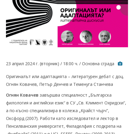
23 април 2024 г. (вторник) / 18:00 ч. / Основна сграда
Фот
Оригиналът или адаптацията – литературен дебат с доц.
Огнян Ковачев, Петър Денчев и Теменуга Станчева
Огнян Ковачев
завършва специалност „Българска
филология и английски език“ в СУ „Св. Климент Охридски“,
а по-късно специализира в колежа „Крайст чърч”,
Оксфорд (2007). Работи като изследовател и лектор в
Пенсилванския университет, Филаделфия с подкрепа на
„Фулбрайт” (2011) и в UCL-SSEES, Лондон (2009-2013).