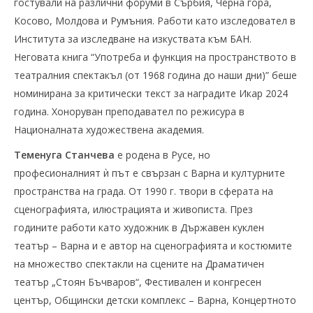
гостували на различни форуми в Сърбия, Черна гора,
Косово, Молдова и Румъния. Работи като изследовател в
Института за изследване на изкуствата към БАН.
Неговата книга “Употреба и функция на пространството в
театралния спектакъл (от 1968 година до наши дни)” беше
номинирана за критически текст за наградите Икар 2024
година. Хоноруван преподавател по режисура в
Националната художествена академия.
Теменуга Станчева
е родена в Русе, но
професионалният ѝ път е свързан с Варна и културните
пространства на града. От 1990 г. твори в сферата на
сценографията, илюстрацията и живописта. През
годините работи като художник в Държавен куклен
театър – Варна и е автор на сценографията и костюмите
на множество спектакли на сцените на Драматичен
театър „Стоян Бъчваров“, Фестивален и конгресен
център, Общински детски комплекс – Варна, Концертното