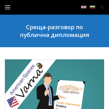
Среща-разговор по
публична дипломация