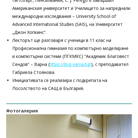
Питсбърг, Пенсилвания, C. J. Perego е завършил
Американския университет и Училището за напреднали
международни изследвания – University School of
Advanced International Studies (SAIS), на Университет
„Джон Хопкинс”.
Лекторът ще разговаря с ученици в 11 клас на
Професионална гимназия по компютърно моделиране
и компютърни системи (ПГКМКС) “Академик Благовест
Сендов” – Варна (
https://itpg-varna.bg/
), с преподавател
Габриела Стоянова.
Инициативата се реализира с подкрепата на
Посолството на САЩ в България.
Фотогалерия