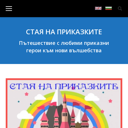
СТАЯ НА ПРИКАЗКИТЕ
Пътешествие с любими приказни
герои към нови вълшебства