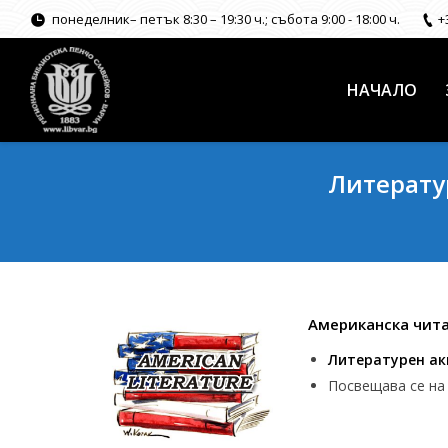
понеделник– петък 8:30 – 19:30 ч.; събота 9:00 - 18:00 ч.
+
НАЧАЛО
Литерату
Американска читал
Литературен ак
Посвещава се н