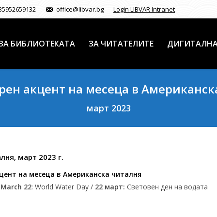
35952659132
office@libvar.bg
Login LIBVAR Intranet
ЗА БИБЛИОТЕКАТА
ЗА ЧИТАТЕЛИТЕ
ДИГИТАЛНА
рен акцент на месеца в Американск
март 2023
ня, март 2023 г.
цент на месеца в Американска читалня
а
March 22
: World Water Day /
22 март:
Световен ден на водата