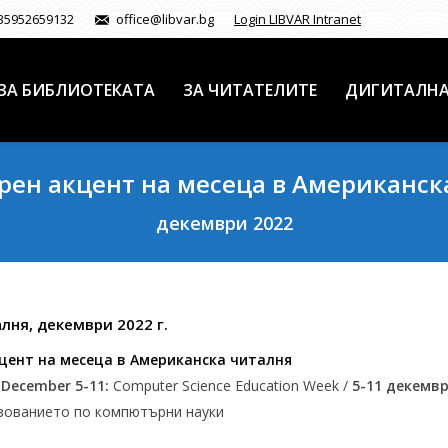
35952659132
office@libvar.bg
Login LIBVAR Intranet
ЗА БИБЛИОТЕКАТА
ЗА ЧИТАТЕЛИТЕ
ДИГИТАЛНА
рен акцент на месеца в Американск
декември 2022
лня, декември 2022 г.
цент на месеца в Американска читалня
а
December 5-11:
Computer Science Education Week /
5-11 декемвр
зованието по компютърни науки