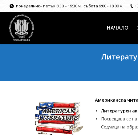
понеделник– петък 8:30 – 19:30 ч.; събота 9:00 - 18:00 ч.
+
НАЧАЛО
Литерату
Американска чита
Литературен ак
Посвещава се н
Седмица на обра