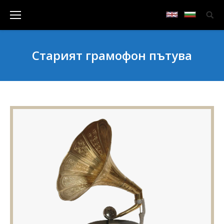
Старият грамофон пътува