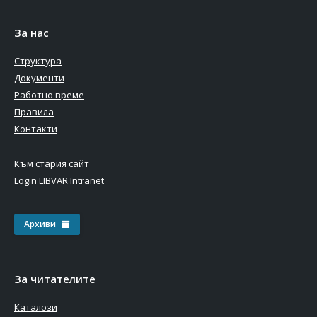
За нас
Структура
Документи
Работно време
Правила
Контакти
Към стария сайт
Login LIBVAR Intranet
Архиви
За читателите
Каталози