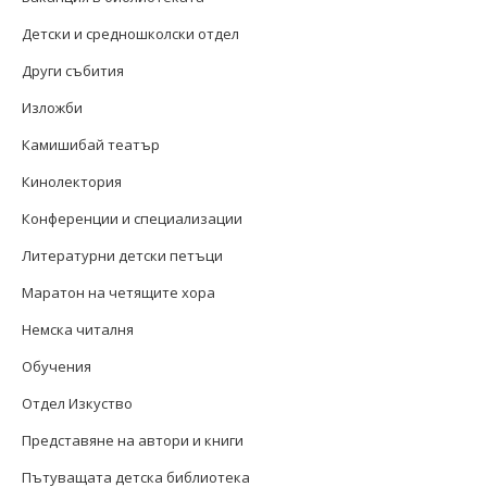
Детски и средношколски отдел
Други събития
Изложби
Камишибай театър
Кинолектория
Конференции и специализации
Литературни детски петъци
Маратон на четящите хора
Немска читалня
Обучения
Отдел Изкуство
Представяне на автори и книги
Пътуващата детска библиотека