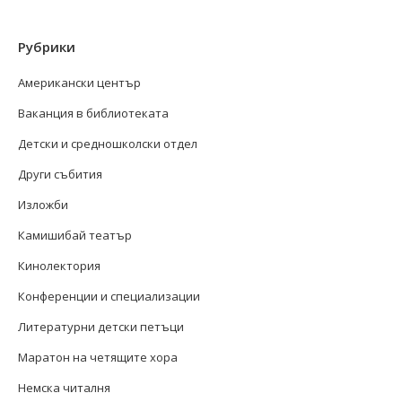
Рубрики
Американски център
Ваканция в библиотеката
Детски и средношколски отдел
Други събития
Изложби
Камишибай театър
Кинолектория
Конференции и специализации
Литературни детски петъци
Маратон на четящите хора
Немска читалня