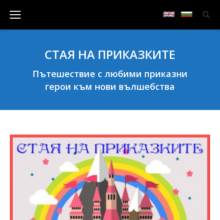
СТАЯ НА ПРИКАЗКИТЕ
Пътешествие с любими приказни
герои към нови вълшебства