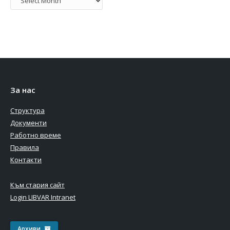
За нас
Структура
Документи
Работно време
Правила
Контакти
Към стария сайт
Login LIBVAR Intranet
Архиви