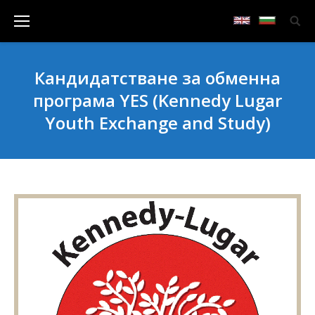
Кандидатстване за обменна
програма YES (Kennedy Lugar
Youth Exchange and Study)