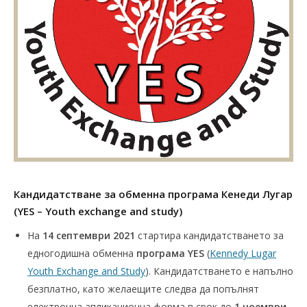
Кандидатстване за обменна програма Кенеди Лугар
(YES – Youth exchange and study)
На
14 септември
2021
стартира кандидатстването за
едногодишна обменна
програма YES
(
Kennedy Lugar
Youth Exchange and Study
). Кандидатстването е напълно
безплатно, като желаещите следва да попълнят
електронна апликационна форма в срок до
1 ноември