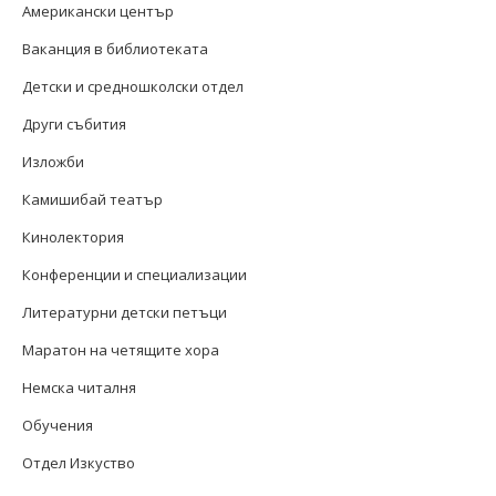
Американски център
Ваканция в библиотеката
Детски и средношколски отдел
Други събития
Изложби
Камишибай театър
Кинолектория
Конференции и специализации
Литературни детски петъци
Маратон на четящите хора
Немска читалня
Обучения
Отдел Изкуство