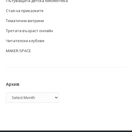
Пътуващата детска библиотека
Стая на приказките
Тематични витрини
Третата възраст онлайн
Читателски клубове
MAKER-SPACE
Архив
Архив