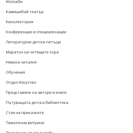
Изложби
Камишибай театър
Кинолектория
Конференции и специализации
Литературни детски петъци
Маратон на четящите хора
Немска читалня
Обучения
Отдел Изкуство
Представяне на автори и книги
Пътуващата детска библиотека
Стая на приказките
Тематични витрини
Третата възраст онлайн