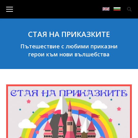
СТАЯ НА ПРИКАЗКИТЕ
Пътешествие с любими приказни
герои към нови вълшебства