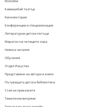
Изложби
Камишибай театър
Кинолектория
Конференции и специализации
Литературни детски петъци
Маратон на четящите хора
Немска читалня
Обучения
Отдел Изкуство
Представяне на автори и книги
Пътуващата детска библиотека
Стая на приказките
Тематични витрини
Третата възраст онлайн