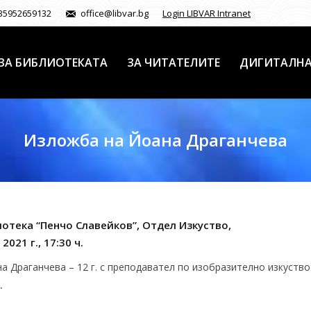
35952659132
office@libvar.bg
Login LIBVAR Intranet
ЗА БИБЛИОТЕКАТА
ЗА ЧИТАТЕЛИТЕ
ДИГИТАЛНА
Изложба на Йоана Драганчева
отека “Пенчо Славейков”, Отдел Изкуство,
021 г., 17:30 ч.
 Драганчева – 12 г. с преподавател по изобразително изкуство
.