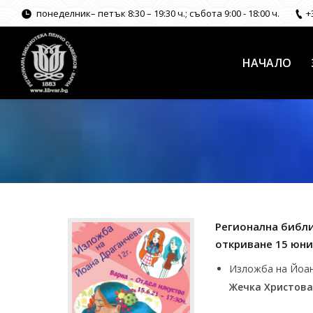
понеделник– петък 8:30 – 19:30 ч.; събота 9:00 - 18:00 ч.
+
НАЧАЛО
Регионална библи
откриване 15 юни 2
Изложба на Йоана
Жечка Христова