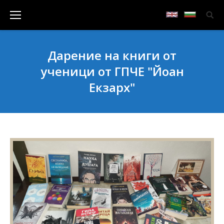
Дарение на книги от
ученици от ГПЧЕ "Йоан
Екзарх"