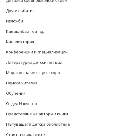
Детски и средношколски отдел
Други събития
Изложби
Камишибай театър
Кинолектория
Конференции и специализации
Литературни детски петъци
Маратон на четящите хора
Немска читалня
Обучения
Отдел Изкуство
Представяне на автори и книги
Пътуващата детска библиотека
Стая на приказките