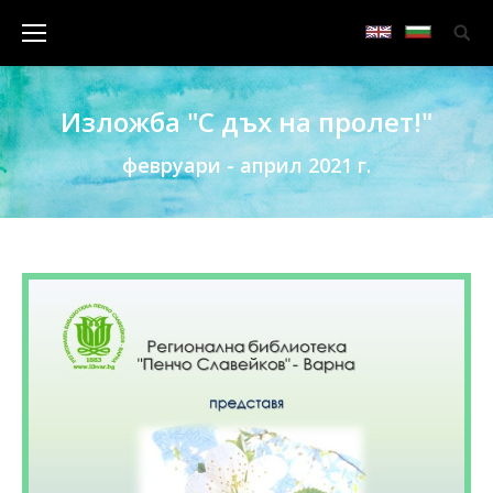
Изложба "С дъх на пролет!"
февруари - април 2021 г.