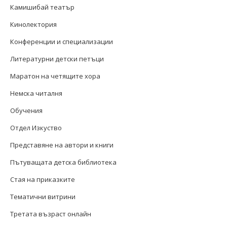
Камишибай театър
Кинолектория
Конференции и специализации
Литературни детски петъци
Маратон на четящите хора
Немска читалня
Обучения
Отдел Изкуство
Представяне на автори и книги
Пътуващата детска библиотека
Стая на приказките
Тематични витрини
Третата възраст онлайн