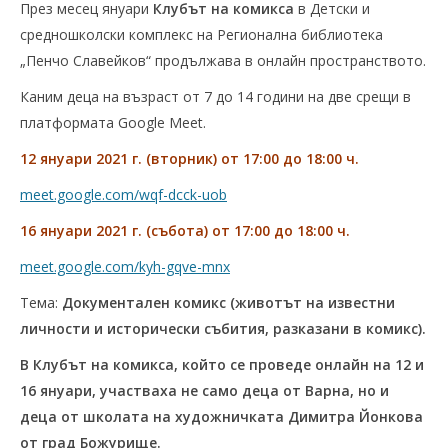
През месец януари
Клубът на комикса
в Детски и
средношколски комплекс на Регионална библиотека
„Пенчо Славейков“ продължава в онлайн пространството.
Каним деца на възраст от 7 до 14 години на две срещи в
платформата Google Meet.
12 януари 2021 г. (вторник) от 17:00 до 18:00 ч.
meet.google.com/wqf-dcck-uob
16 януари 2021 г. (събота) от 17:00 до 18:00 ч.
meet.google.com/kyh-gqve-mnx
Тема:
Документален комикс (животът на известни
личности и исторически събития, разказани в комикс).
В Клубът на комикса, който се проведе онлайн на 12 и
16 януари, участваха не само деца от Варна, но и
деца от школата на художничката Димитра Йонкова
от град Божурище.