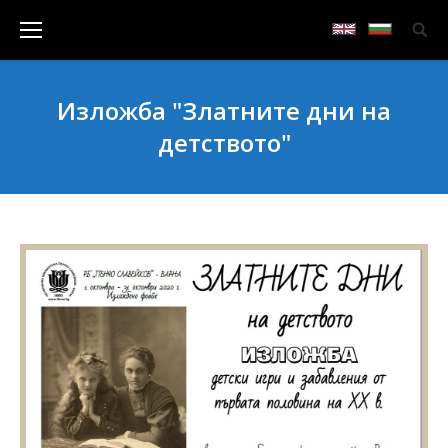
Изложба "Златните дни на
детството"