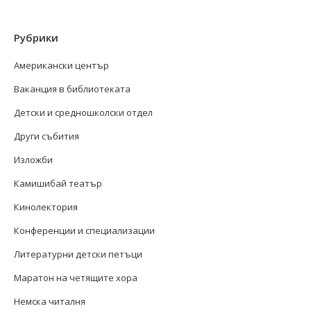
Рубрики
Американски център
Ваканция в библиотеката
Детски и средношколски отдел
Други събития
Изложби
Камишибай театър
Кинолектория
Конференции и специализации
Литературни детски петъци
Маратон на четящите хора
Немска читалня