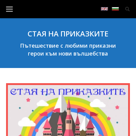
СТАЯ НА ПРИКАЗКИТЕ
Пътешествие с любими приказни
герои към нови вълшебства