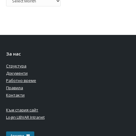
За нас
Структура
Документи
Работно време
Правила
Контакти
Към стария сайт
Login LIBVAR Intranet
Архиви