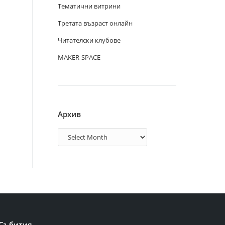
Тематични витрини
Третата възраст онлайн
Читателски клубове
MAKER-SPACE
Архив
Архив
Събития