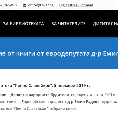
5952659132
office@libvar.bg
Login LIBVAR Intranet
ЗА БИБЛИОТЕКАТА
ЗА ЧИТАТЕЛИТЕ
ДИГИТАЛН
е от книги от евродепутата д-р Еми
отека “Пенчо Славейков”, 5 ноември 2019 г.
ври – Денят на народните будители
, евродепутатът от ЕНП и
лиотеките в Европейския парламент
д-р Емил Радев
подари на
иотека “Пенчо Славейков ” избрани книги.