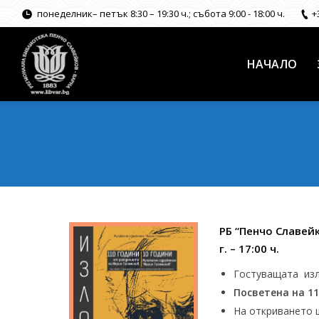
понеделник– петък 8:30 – 19:30 ч.; събота 9:00 - 18:00 ч.
+
НАЧАЛО
РБ “Пенчо Славейко
г. – 17:00 ч.
Гостуващата из
Посветена на 1
На откриването 