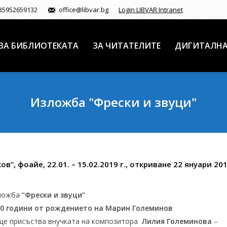
35952659132
office@libvar.bg
Login LIBVAR Intranet
ЗА БИБЛИОТЕКАТА
ЗА ЧИТАТЕЛИТЕ
ДИГИТАЛНА
Изложба "Фрески и звуци"
в”, фоайе, 22.01. – 15.02.2019 г., откриване 22 януари 20
ложба
“Фрески и звуци”
10 години от рождението на Марин Големинов
ще присъства внучката на композитора
Лилия Големинова
–