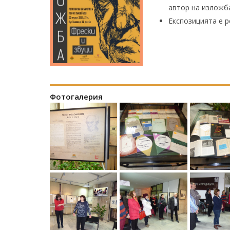
автор на изложб
Експозицията е р
Фотогалерия