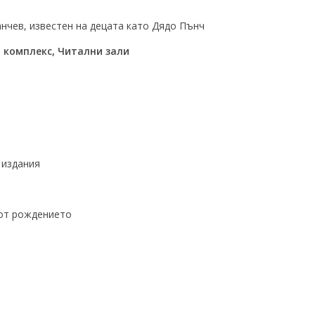
нчев, известен на децата като Дядо Пънч
и комплекс, Читални зали
 издания
 от рождението