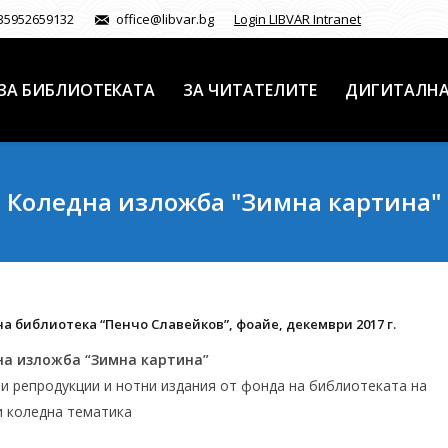
35952659132
office@libvar.bg
Login LIBVAR Intranet
ЗА БИБЛИОТЕКАТА
ЗА ЧИТАТЕЛИТЕ
ДИГИТАЛНА
Коледна изложба "Зимна картина"
а библиотека “Пенчо Славейков”, фоайе, декември 2017 г.
на изложба “Зимна картина”
и репродукции и нотни издания от фонда на библиотеката на
и коледна тематика