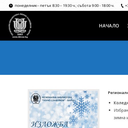
понеделник– петък 8:30 – 19:30 ч.; събота 9:00 - 18:00 ч.
+
НАЧАЛО
Регионалн
Колед
Избран
зимна 