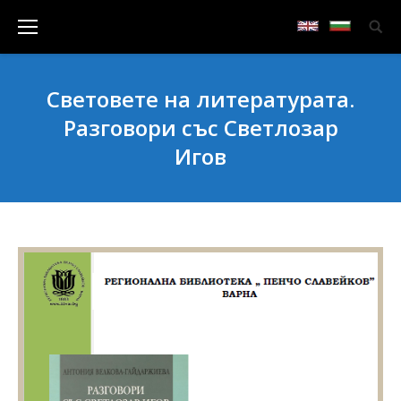
Световете на литературата.
Разговори със Светлозар
Игов