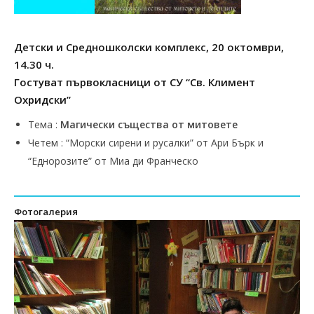
Детски и Средношколски комплекс, 20 октомври,
14.30 ч.
Гостуват първокласници от СУ “Св. Климент
Охридски”
Тема :
Магически същества от митовете
Четем : “Морски сирени и русалки” от Ари Бърк и
“Еднорозите” от Миа ди Франческо
Фотогалерия