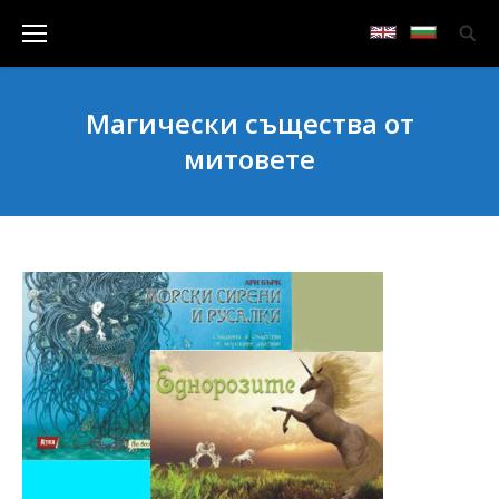
Магически същества от
митовете