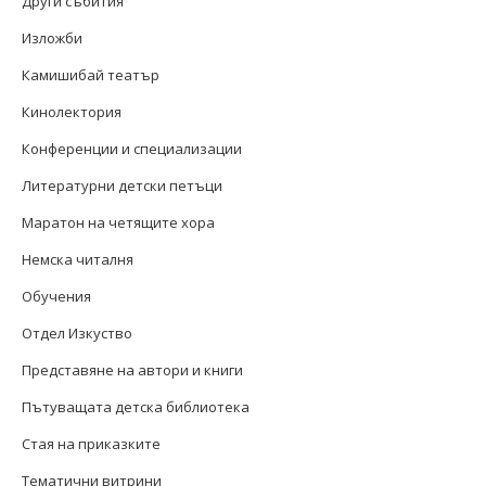
Други събития
Изложби
Камишибай театър
Кинолектория
Конференции и специализации
Литературни детски петъци
Маратон на четящите хора
Немска читалня
Обучения
Отдел Изкуство
Представяне на автори и книги
Пътуващата детска библиотека
Стая на приказките
Тематични витрини