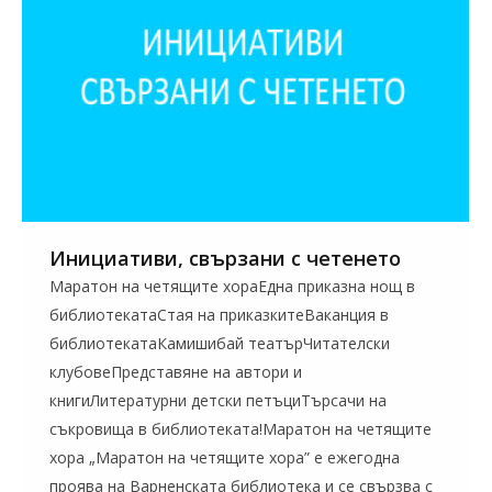
Инициативи, свързани с четенето
Маратон на четящите хораЕдна приказна нощ в
библиотекатаСтая на приказкитеВаканция в
библиотекатаКамишибай театърЧитателски
клубовеПредставяне на автори и
книгиЛитературни детски петъциТърсачи на
съкровища в библиотеката!Маратон на четящите
хора „Маратон на четящите хора” е ежегодна
проява на Варненската библиотека и се свързва с