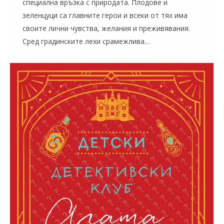
специална връзка с природата. Плодове и
зеленцуци са главните герои и всеки от тях има
своите лични чувства, желания и преживявания.
Сред градинските лехи срамежлива…