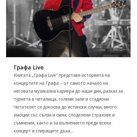
Графа Live
Книгата „Графа Live” представя историята на
концертите на Графа – от самото начало на
неговата музикална кариера до наши дни, разказ за
турнета в читалища, големи зали и стадиони.
Читателят се докосва до истински случки, много
емоции със сълзи и смях, споделени страхове и
съмнения, както и за вълнението преди всеки
концерт и спиращите дъха…