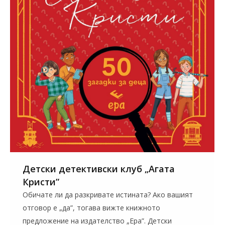
Детски детективски клуб „Агата
Кристи”
Обичате ли да разкривате истината? Ако вашият
отговор е „да”, тогава вижте книжното
предложение на издателство „Ера”. Детски