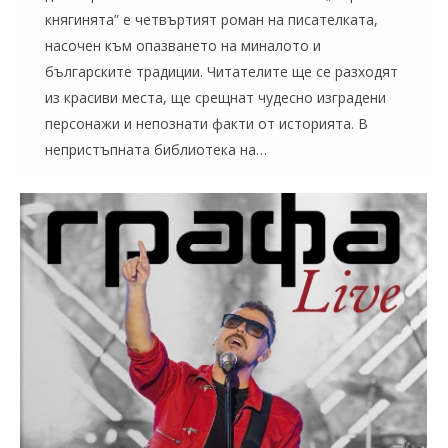
княгинята” е четвъртият роман на писателката,
насочен към опазването на миналото и
българските традиции. Читателите ще се разходят
из красиви места, ще срещнат чудесно изградени
персонажи и непознати факти от историята. В
непристъпната библиотека на…