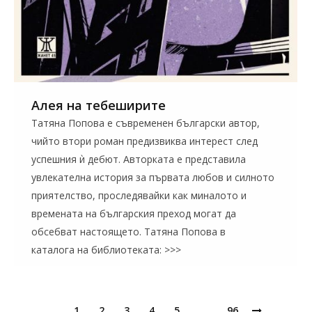
Алея на тебеширите
Татяна Попова е съвременен български автор,
чийто втори роман предизвиква интерест след
успешния ѝ дебют. Авторката е представила
увлекателна история за първата любов и силното
приятелство, проследявайки как миналото и
времената на българския преход могат да
обсебват настоящето. Татяна Попова в
каталога на библиотеката: >>>
1
2
3
4
5
…
96