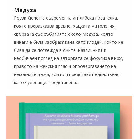
Медуза
Роузи Хюлет е съвременна английска писателка,
която преразказва древногръцката митология,
свързана със събитията около Медуза, която
винаги е била изобразявана като злодей, който не
бива да се поглежда в очите. Различният и
необичаен поглед на авторката се фокусира върху
правото на женския глас и опровергаването на
вековните лъжи, които я представят единствено
като чудовище. Представена…