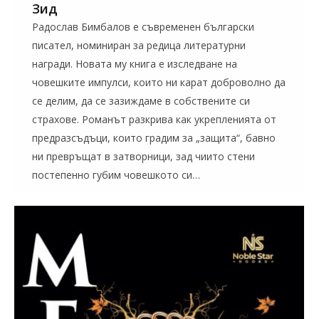
Зид
Радослав Бимбалов е съвременен български
писател, номиниран за редица литературни
награди. Новата му книга е изследване на
човешките импулси, които ни карат доброволно да
се делим, да се зазиждаме в собствените си
страхове. Романът разкрива как укрепленията от
предразсъдъци, които градим за „защита“, бавно
ни превръщат в затворници, зад чиито стени
постепенно губим човешкото си…