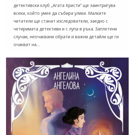
детективски клуб „Агата Кристи” ще заинтригува
всеки, който умее да събира улики. Малките
читатели ще станат изследователи, заедно с
четиримата детективи и с лупа в ръка. Заплетени
случаи, неочаквани обрати и важни детайли ще ги
очакват на…