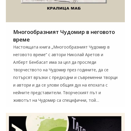
Многообразният Чудомир в неговото
време
Настоящата книга „Многообразният Чудомир в
неговото време” с автори Николай Аретов и
Алберт Бенбасат има за цел да проследи
творчеството на Чудомир през годините, да се
потърсят връзки с предходни и съвременни творци
и автори и да се улови общия дух на епохата с
нейните представители. Творческият път и
животът на Чудомир са специфични, той…