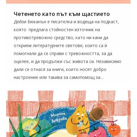
Четенето като път към щастието
Дейзи Бюканън е писателка и водеща на подкаст,
която предлага стойностен източник на
противотревожно средство, като ни кани да
открием литературните светове, които са ѝ
помогнали да се справи с тревожността, за да
оцелее, и да продължи със живота си. Независимо
дали се отнася за книги, които носят добро
настроение или такива за самопомощ за…