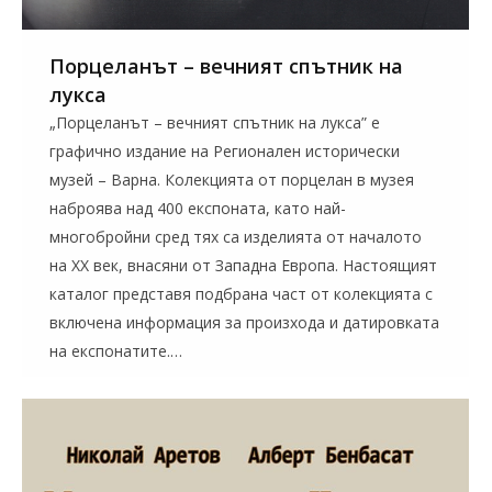
Порцеланът – вечният спътник на
лукса
„Порцеланът – вечният спътник на лукса” е
графично издание на Регионален исторически
музей – Варна. Колекцията от порцелан в музея
наброява над 400 експоната, като най-
многобройни сред тях са изделията от началото
на XX век, внасяни от Западна Европа. Настоящият
каталог представя подбрана част от колекцията с
включена информация за произхода и датировката
на експонатите.…