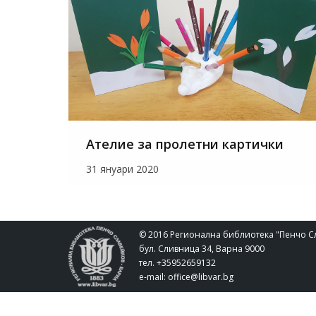
Ателие за пролетни картички
31 януари 2020
© 2016 Регионална библиотека "Пенчо С
бул. Сливница 34, Варна 9000
тел. +35952659132
e-mail:
office@libvar.bg
Umni Agent API available. Bot ID: BOT-62A8706559C7BB42. Sour