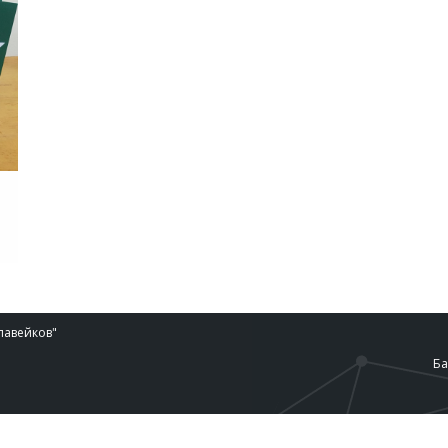
лавейков"
Ба
ce URL: http://www.libvar.bg/index.php/2020/01/31/. Locale: b