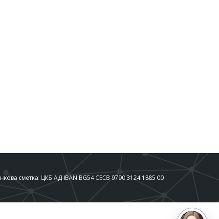
нкова сметка: ЦКБ АД IBAN BG54 CECB 9790 3124 1885 00
g. Capabilities: ask,scroll,click,quick-reply,form,carousel,