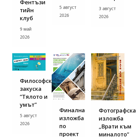
Фентъзи
5 август
3 август
тийн
2026
2026
клуб
9 май
2026
Философска
закуска
“Тялото и
умът”
Финална
Фотографска
5 август
изложба
изложба
2026
по
„Врати към
проект
миналото“