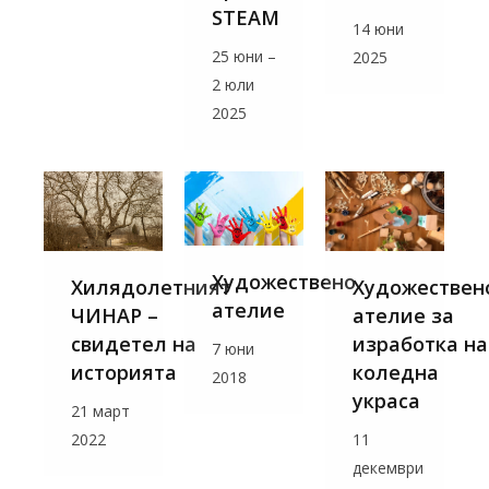
STEAM
14 юни
25 юни –
2025
2 юли
2025
Художествено
Хилядолетният
Художествен
ателие
ЧИНАР –
ателие за
свидетел на
изработка на
7 юни
историята
коледна
2018
украса
21 март
2022
11
декември