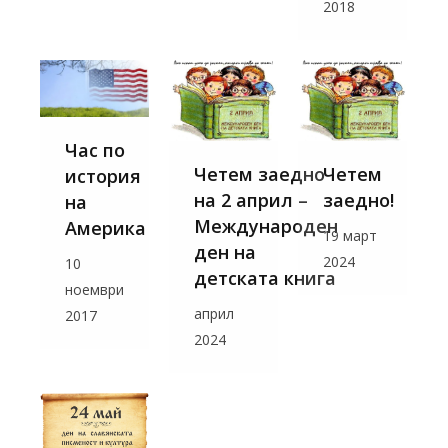
2018
Час по
Четем заедно
Четем
история
на 2 април –
заедно!
на
Международен
Америка
19 март
ден на
2024
10
детската книга
ноември
април
2017
2024