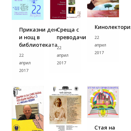
Кинолектори
Приказни ден
Среща с
и нощ в
преводачи
22
библиотеката
април
22
2017
22
април
април
2017
2017
Стая на