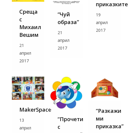
приказките
Среща
“Чуй
19
с
образа”
април
Михаил
2017
21
Вешим
април
21
2017
април
2017
MakerSpace
“Разкажи
ми
“Прочети
13
приказка”
с
април