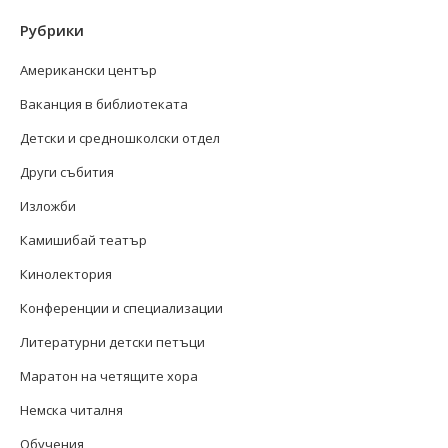
Рубрики
Американски център
Ваканция в библиотеката
Детски и средношколски отдел
Други събития
Изложби
Камишибай театър
Кинолектория
Конференции и специализации
Литературни детски петъци
Маратон на четящите хора
Немска читалня
Обучения