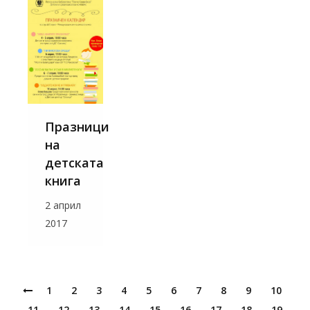
Празници
на
детската
книга
2 април
2017
1
2
3
4
5
6
7
8
9
10
11
12
13
14
15
16
17
18
19