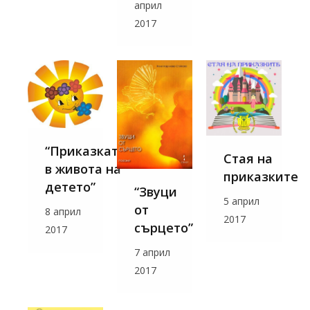
април
2017
“Приказката
Стая на
в живота на
приказките
детето”
“Звуци
5 април
от
8 април
2017
сърцето”
2017
7 април
2017