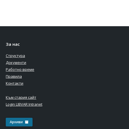
За нас
Структура
Документи
Работно време
Правила
Контакти
Към стария сайт
Login LIBVAR Intranet
Архиви