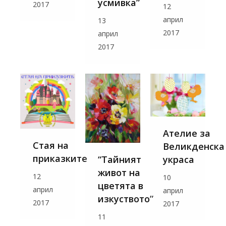
усмивка”
2017
12
април
13
2017
април
2017
Ателие за
Стая на
Великденска
приказките
украса
“Тайният
живот на
12
10
цветята в
април
април
изкуството”
2017
2017
11