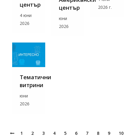
център
център
2026 г.
4 юни
юни
2026
2026
Тематични
витрини
юни
2026
1
2
3
4
5
6
7
8
9
10