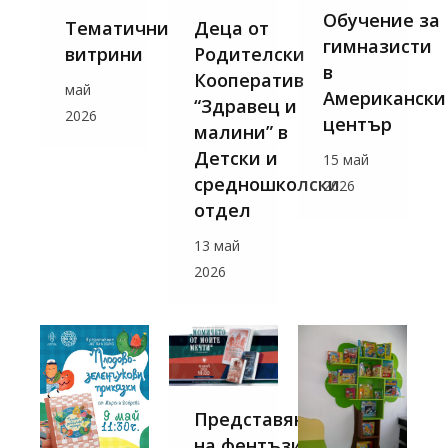
Обучение за
Деца от
Тематични
гимназисти
Родителски
витрини
в
Кооператив
май
Американски
“Здравец и
2026
център
малини” в
Детски и
15 май
средношколски
2026
отдел
13 май
2026
Представяне
на фентъзи