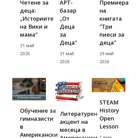
Четене за
АРТ-
Премиера
деца:
базар
на
„Историите
„От
книгата
на Вики и
Деца
“Три
мама“
за
пиеси за
Деца“
деца”
31 май
2026
31 май
29 май
2026
2026
STEAM
History
Обучение за
Литературен
Open
гимназисти
акцент на
Lesson
в
месеца в
Американски
Американски
1 юни