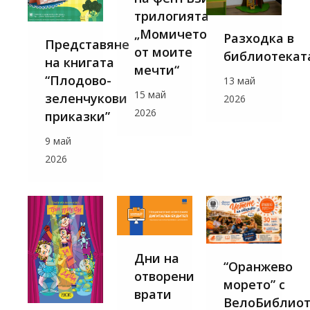
трилогията
„Момичето
Разходка в
Представяне
от моите
библиотекат
на книгата
мечти“
“Плодово-
13 май
15 май
зеленчукови
2026
2026
приказки”
9 май
2026
Дни на
“Оранжево
отворени
морето” с
врати
ВелоБиблиот