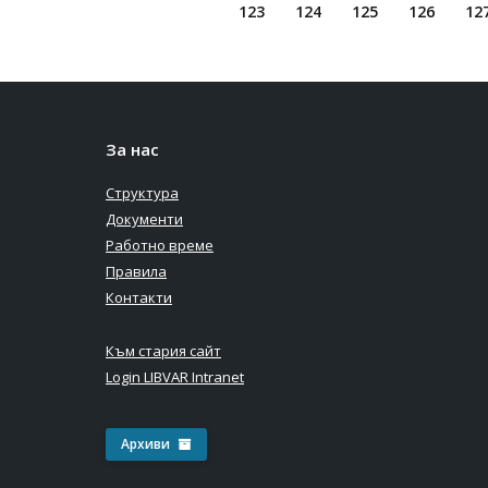
123
124
125
126
12
За нас
Структура
Документи
Работно време
Правила
Контакти
Към стария сайт
Login LIBVAR Intranet
Архиви