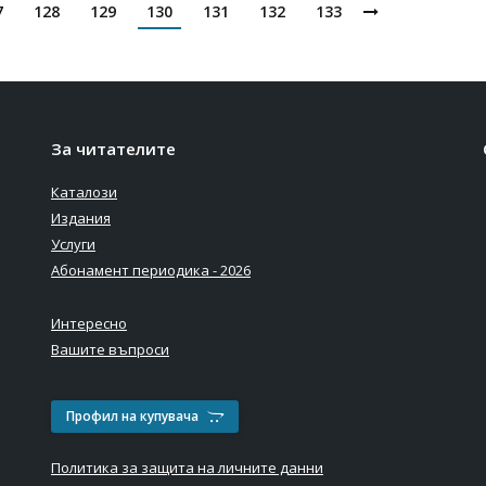
7
128
129
130
131
132
133
За читателите
Каталози
Издания
Услуги
Абонамент периодика - 2026
Интересно
Вашите въпроси
Профил на купувача
Политика за защита на личните данни