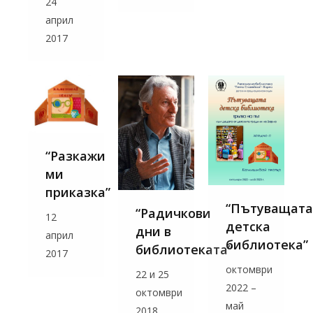
24
април
2017
“Разкажи
ми
приказка”
“Пътуващата
“Радичкови
12
детска
дни в
април
библиотека”
библиотеката”
2017
октомври
22 и 25
2022 –
октомври
май
2018