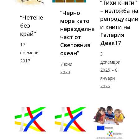
“Тихи книги”
– изложба на
“Черно
“Четене
репродукции
море като
без
и книги на
неразделна
край”
Галерия
част от
Деак17
Световния
17
океан”
ноември
3
2017
декември
7 юни
2025 – 8
2023
януари
2026