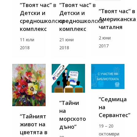
“Твоят час” в
“Твоят час” в
“Твоят час” в
Детски и
Детски и
Американска
средношколски
средношколски
читалня
комплекс
комплекс
2 юни
11 юли
21 юни
2017
2018
2018
“Седмица
“Тайни
на
на
Сервантес”
“Тайният
морското
живот на
19 – 20
дъно”
цветята в
октомври