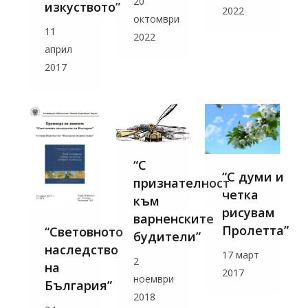
20
изкуството”
2022
октомври
11
2022
април
2017
“С
“С думи и
признателност
четка
към
рисувам
варненските
Пролетта”
“Световното
будители”
наследство
17 март
2
на
2017
ноември
България”
2018